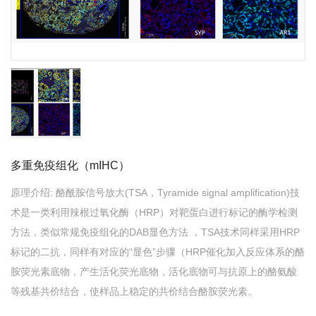
多重免疫组化（mIHC）
原理介绍: 酪酰胺信号放大(TSA，Tyramide signal amplification)技
术是一类利用辣根过氧化酶（HRP）对靶蛋白进行标记的酶学检测
方法，类似常规免疫组化的DAB显色方法 ，TSA技术同样采用HRP
标记的二抗，同样有对应的“显色”步骤（HRP催化加入反应体系的酪
胺荧光素底物，产生活化荧光底物，活化底物可与抗原上的酪氨酸
等残基共价结合，使样品上稳定的共价结合酪胺荧光素。