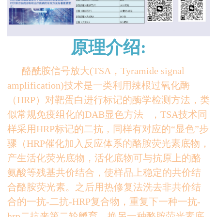
原理介绍:
酪酰胺信号放大(TSA，Tyramide signal
amplification)技术是一类利用辣根过氧化酶
（HRP）对靶蛋白进行标记的酶学检测方法，类
似常规免疫组化的DAB显色方法 ，TSA技术同
样采用HRP标记的二抗，同样有对应的“显色”步
骤（HRP催化加入反应体系的酪胺荧光素底物，
产生活化荧光底物，活化底物可与抗原上的酪
氨酸等残基共价结合，使样品上稳定的共价结
合酪胺荧光素。之后用热修复法洗去非共价结
合的一抗-二抗-HRP复合物，重复下一种一抗-
hrp二抗来第二轮孵育，换另一种酪胺荧光素底