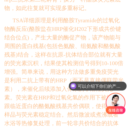
物，如此往复就可实现多重标记。
TSA详细原理是利用酪胺Tyramide的过氧化
物酶反应(酪胺盐在HRP催化H202下形成共价键
结合位点)，产生大量的酶促产物，该产物能与
周围的蛋白残基(包括色氨酸、组氨酸和酪氨酸
残基)结合，这样在抗原-抗体结合部位就有大量
的荧光素沉积，结果使其检测信号得到10-100倍
增强。简单来说，用这种方法做多重免疫荧光
是利用二抗上带有的HRP（而不是直接偶联荧光
可以介绍下你们的产品么
素），来催化后续添加入体系的非活性荧光
素。荧光素在HRP和过氧化氢的作用下被活化，
跟临近蛋白的酪氨酸残基共价偶联，使得蛋白
样品与荧光素稳定结合。然后微波或煮沸或者
水浴等热修复处理，前一轮非共价结合的抗体