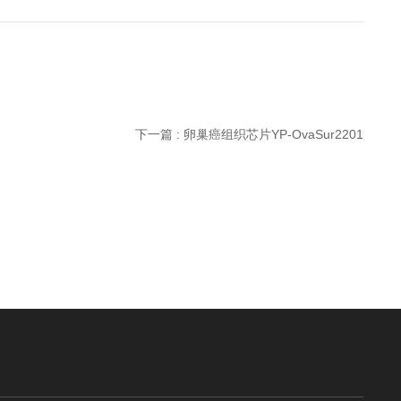
下一篇 : 卵巢癌组织芯片YP-OvaSur2201